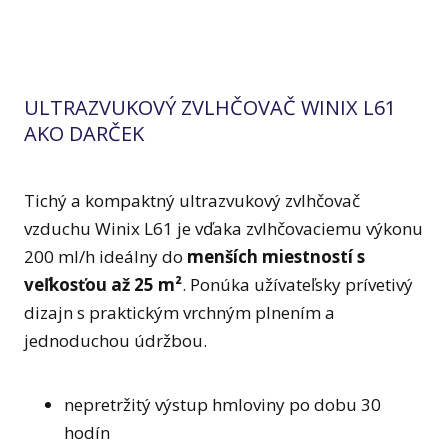
ULTRAZVUKOVÝ ZVLHČOVAČ WINIX L61
AKO DARČEK
Tichý a kompaktný ultrazvukový zvlhčovač
vzduchu Winix L61 je vďaka zvlhčovaciemu výkonu
200 ml/h ideálny do
menších miestností s
veľkosťou až 25 m²
. Ponúka užívateľsky prívetivý
dizajn s praktickým vrchným plnením a
jednoduchou údržbou.
nepretržitý výstup hmloviny po dobu 30
hodín