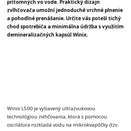
prítomných vo vode. Praktický dizajn
Člán
zvlhčovača umožní jednoduché vrchné plnenie
a pohodlné prenášanie. Určite vás poteší tichý
Kde 
chod spotrebiča a minimálna údržba s využitím
Pod
demineralizačných kapsúl Winix.
Kont
FA
Reg
Par
Náv
Winix L500 je vybavený ultrazvukovou
technológiou zvlhčovania, ktorá s pomocou
oscilátora rozkladá vodu na mikrokvapôčky (tzv.