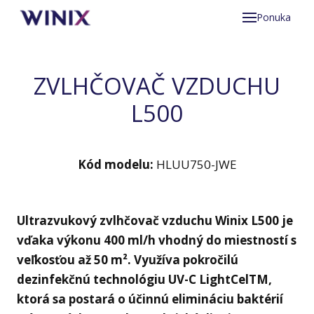
Ponuka
Preč
Prod
ZVLHČOVAČ VZDUCHU
Zer
L500
Zer
T80
Kód modelu:
HLUU750-JWE
T50
Zer
Ultrazvukový zvlhčovač vzduchu Winix L500 je
vďaka výkonu 400 ml/h vhodný do miestností s
Zer
veľkosťou až 50 m². Využíva pokročilú
L50
dezinfekčnú technológiu UV-C LightCelTM,
ktorá sa postará o účinnú elimináciu baktérií
Prí