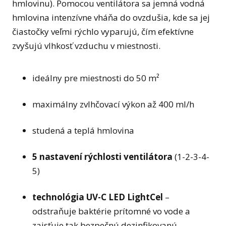
hmlovinu). Pomocou ventilátora sa jemná vodná
hmlovina intenzívne vháňa do ovzdušia, kde sa jej
čiastočky veľmi rýchlo vyparujú, čím efektívne
zvyšujú vlhkosť vzduchu v miestnosti.
ideálny pre miestnosti do 50 m²
maximálny zvlhčovací výkon až 400 ml/h
studená a teplá hmlovina
5 nastavení rýchlosti ventilátora
(1-2-3-4-
5)
technológia UV-C LED LightCel
–
odstraňuje baktérie prítomné vo vode a
zaisťuje tak bezpečnú dezinfikovanú