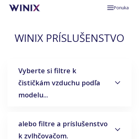
Ponuka
Preč
Prod
WINIX PRÍSLUŠENSTVO
Zer
Zer
Vyberte si filtre k
T80
čističkám vzduchu podľa
T50
modelu...
Zer
Zer
L50
alebo filtre a príslušenstvo
T800
Zero +
Prí
k zvlhčovačom.
T500
U300