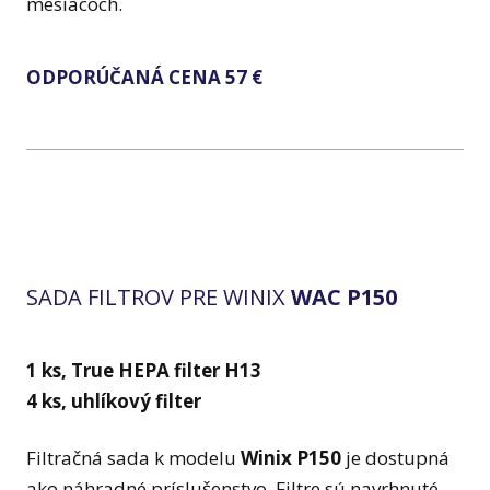
mesiacoch.
ODPORÚČANÁ CENA 57 €
SADA FILTROV PRE WINIX
WAC P150
1 ks, True HEPA filter H13
4 ks, uhlíkový filter
Filtračná sada k modelu
Winix P150
je dostupná
ako náhradné príslušenstvo. Filtre sú navrhnuté