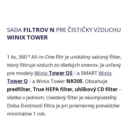
SADA
FILTROV N
PRE ČISTIČKY VZDUCHU
WINIX TOWER
1 ks, 360 ° All-in-One filtr je unikátny valcový filter,
ktorý filtruje vzduch zo všetkých smerov. Je určený
pre modely
Winix
Tower QS
a SMART
Winix
Tower Q
a Winix Tower
NK305
. Obsahuje
predfilter, True HEPA filter, uhlíkový CD filter
–
všetko v jednom. Uvedený filter je neumývateľný.
Doba životnosti filtra je pri priemernej prevádzke
minimálne 1 rok.