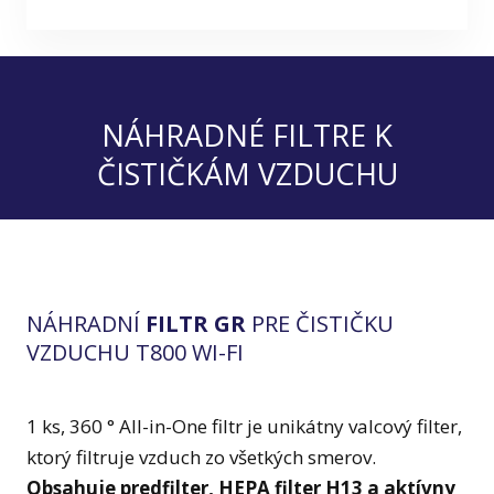
Člán
Zero PRO
U450
Kde 
L500
Zero
P150
Pod
NÁHRADNÉ FILTRE K
AW 600
Kont
FA
ČISTIČKÁM VZDUCHU
Zero S
P300
Reg
Par
Zero
T1
Náv
Compact
Tower Q/QS
NÁHRADNÍ
FILTR GR
PRE ČISTIČKU
VZDUCHU T800 WI-FI
Zero N
1 ks, 360 ° All-in-One filtr je unikátny valcový filter,
ktorý filtruje vzduch zo všetkých smerov.
Obsahuje predfilter, HEPA filter H13 a aktívny