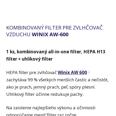
KOMBINOVANÝ FILTER PRE ZVLHČOVAČ
VZDUCHU
WINIX AW-600
1 ks, kombinovaný all-in-one filter, HEPA H13
filter + uhlíkový filter
HEPA filter pre zvlhčovač
Winix AW 600
zachytáva 99 % všetkých menších častíc a nečistôt,
ako je prach, jemný prach, peľ, spóry plesní.
Uhlíkový filter účinne redukuje pachy.
Na zaistenie najlepšieho výkonu a účinnosti
odporúčame meniť filter raz ročne.