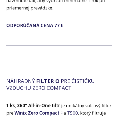
navrhnuté tak, aby vydržali minimálne 1 rok pri
priemernej prevádzke.
ODPORÚČANÁ CENA 77 €
NÁHRADNÝ
FILTER O
PRE ČISTIČKU
VZDUCHU ZERO COMPACT
1 ks, 360° All-in-One filtr
je unikátny valcový filter
pre
Winix Zero Compact
a
T500
, ktorý filtruje