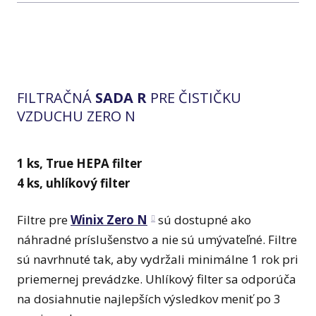
FILTRAČNÁ
SADA R
PRE ČISTIČKU
VZDUCHU ZERO N
1 ks, True HEPA filter
4 ks, uhlíkový filter
Filtre pre
Winix Zero N
sú dostupné ako
náhradné príslušenstvo a nie sú umývateľné. Filtre
sú navrhnuté tak, aby vydržali minimálne 1 rok pri
priemernej prevádzke. Uhlíkový filter sa odporúča
na dosiahnutie najlepších výsledkov meniť po 3