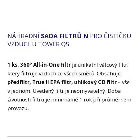
NÁHRADNÍ
SADA FILTRŮ N
PRO ČISTIČKU
VZDUCHU TOWER QS
1 ks, 360° All-in-One filtr
je unikátní válcový filtr,
který filtruje vzduch ze všech směrů. Obsahuje
předfiltr, True HEPA filtr, uhlíkový CD filtr
– vše
v jednom. Uvedený filtr je neomyvatelný. Doba
životnosti filtru je minimálně 1 rok při průměrném
provozu.