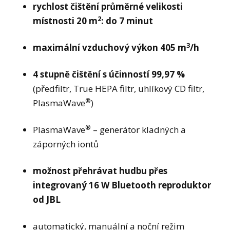
rychlost čištění průměrné velikosti
2
místnosti 20 m
: do 7 minut
3
maximální vzduchový výkon 405 m
/h
4 stupně čištění s účinností 99,97 %
(předfiltr, True HEPA filtr, uhlíkový CD filtr,
®
PlasmaWave
)
®
PlasmaWave
– generátor kladných a
záporných iontů
možnost přehrávat hudbu přes
integrovaný 16 W Bluetooth reproduktor
od JBL
automatický, manuální a noční režim