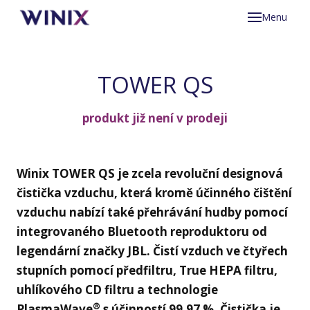
Menu
Proč
Prod
TOWER QS
Člán
T80
produkt již není v prodeji
Kde 
T50
Pod
Zer
Winix TOWER QS je zcela revoluční designová
Kont
FA
Zer
čistička vzduchu, která kromě účinného čištění
Re
Par
vzduchu nabízí také přehrávání hudby pomocí
Zer
integrovaného Bluetooth reproduktoru od
Pří
Zer
legendární značky JBL. Čistí vzduch ve čtyřech
Náv
L50
stupních pomocí předfiltru, True HEPA filtru,
uhlíkového CD filtru a technologie
®
PlasmaWave
s účinností 99,97 %. Čistička je