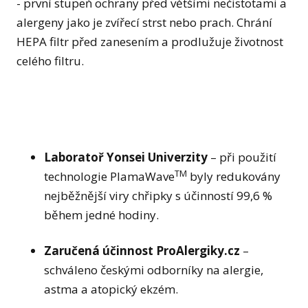
- první stupeň ochrany před většími nečistotami a
alergeny jako je zvířecí strst nebo prach. Chrání
HEPA filtr před zanesením a prodlužuje životnost
celého filtru.
Laboratoř Yonsei Univerzity
– při použití
TM
technologie PlamaWave
byly redukovány
nejběžnější viry chřipky s účinností 99,6 %
během jedné hodiny.
Zaručená účinnost ProAlergiky.cz
–
schváleno českými odborníky na alergie,
astma a atopický ekzém.