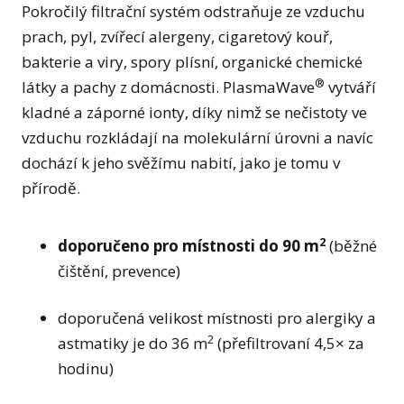
Pokročilý filtrační systém odstraňuje ze vzduchu
prach, pyl, zvířecí alergeny, cigaretový kouř,
bakterie a viry, spory plísní, organické chemické
®
látky a pachy z domácnosti. PlasmaWave
vytváří
kladné a záporné ionty, díky nimž se nečistoty ve
vzduchu rozkládají na molekulární úrovni a navíc
dochází k jeho svěžímu nabití, jako je tomu v
přírodě.
2
doporučeno pro místnosti do 90 m
(běžné
čištění, prevence)
doporučená velikost místnosti pro alergiky a
2
astmatiky je do 36 m
(přefiltrovaní 4,5× za
hodinu)